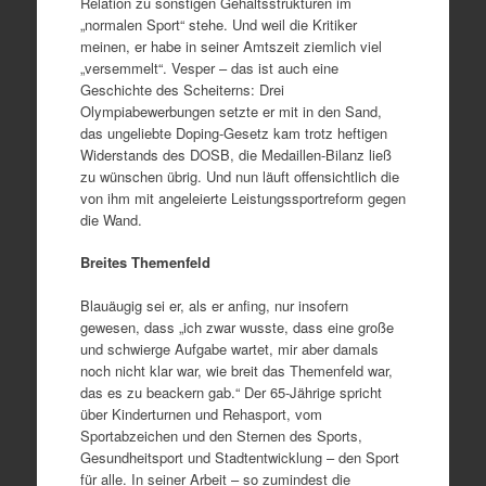
Relation zu sonstigen Gehaltsstrukturen im
„normalen Sport“ stehe. Und weil die Kritiker
meinen, er habe in seiner Amtszeit ziemlich viel
„versemmelt“. Vesper – das ist auch eine
Geschichte des Scheiterns: Drei
Olympiabewerbungen setzte er mit in den Sand,
das ungeliebte Doping-Gesetz kam trotz heftigen
Widerstands des DOSB, die Medaillen-Bilanz ließ
zu wünschen übrig. Und nun läuft offensichtlich die
von ihm mit angeleierte Leistungssportreform gegen
die Wand.
Breites Themenfeld
Blauäugig sei er, als er anfing, nur insofern
gewesen, dass „ich zwar wusste, dass eine große
und schwierge Aufgabe wartet, mir aber damals
noch nicht klar war, wie breit das Themenfeld war,
das es zu beackern gab.“ Der 65-Jährige spricht
über Kinderturnen und Rehasport, vom
Sportabzeichen und den Sternen des Sports,
Gesundheitsport und Stadtentwicklung – den Sport
für alle. In seiner Arbeit – so zumindest die