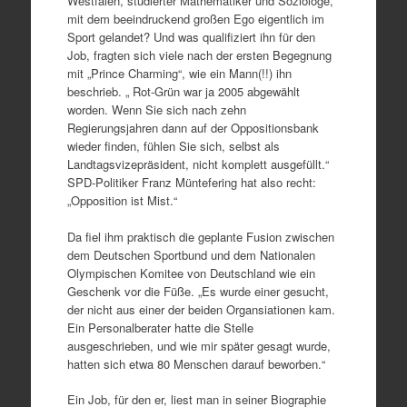
Westfalen, studierter Mathematiker und Soziologe,
mit dem beeindruckend großen Ego eigentlich im
Sport gelandet? Und was qualifiziert ihn für den
Job, fragten sich viele nach der ersten Begegnung
mit „Prince Charming“, wie ein Mann(!!) ihn
beschrieb. „ Rot-Grün war ja 2005 abgewählt
worden. Wenn Sie sich nach zehn
Regierungsjahren dann auf der Oppositionsbank
wieder finden, fühlen Sie sich, selbst als
Landtagsvizepräsident, nicht komplett ausgefüllt.“
SPD-Politiker Franz Müntefering hat also recht:
„Opposition ist Mist.“
Da fiel ihm praktisch die geplante Fusion zwischen
dem Deutschen Sportbund und dem Nationalen
Olympischen Komitee von Deutschland wie ein
Geschenk vor die Füße. „Es wurde einer gesucht,
der nicht aus einer der beiden Organsiationen kam.
Ein Personalberater hatte die Stelle
ausgeschrieben, und wie mir später gesagt wurde,
hatten sich etwa 80 Menschen darauf beworben.“
Ein Job, für den er, liest man in seiner Biographie