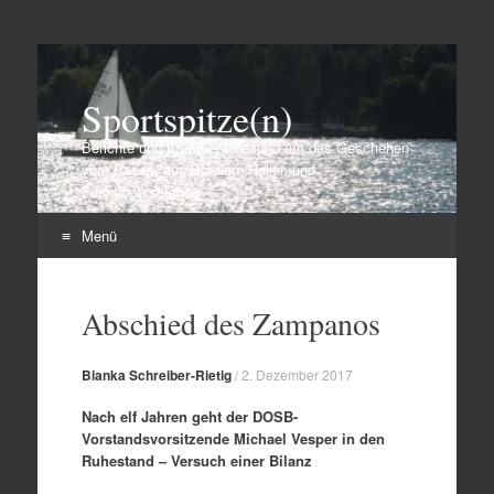
Sportspitze(n)
Berichte und Kommentare rund um das Geschehen
vom Rasen, aus Stadien, Hallen und
Funktionärsetagen
Menü
Zum
Inhalt
Abschied des Zampanos
springen
Bianka Schreiber-Rietig
/
2. Dezember 2017
Nach elf Jahren geht der DOSB-
Vorstandsvorsitzende Michael Vesper in den
Ruhestand – Versuch einer Bilanz