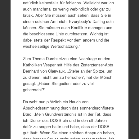
natürlich keinesfalls für fehlerlos. Vielleicht war ich
auch manchmal zu wenig verbindlich oder gar zu
brüsk. Aber Sie müssen auch sehen, dass Sie in
einem solchen Amt nicht Everybody’s Darling sein
können. Sie müssen auch Konflikte managen und
die beschlossene Linie durchsetzen. Wichtig ist
dabei stets der Respekt vor dem andern und die
wechselseitige Wertschätzung.“
Zum Thema Durchsetzen eine Nachfrage an den
Katholiken Vesper mit Hilfe des Zisterzienser-Abts
Bernhard von Clairvaux. „Stehe an der Spitze, um
zu dienen, nicht um zu herrschen“, hat der Mönch
gesagt. „Haben Sie gedient oder zu viel
geherrscht?“
Da weht nun plötzlich ein Hauch von
Abschiedsstimmung durch das sonnendurchflutete
Büro. „Mein Grundverständnis ist in der Tat, dass
ich Diener des DOSB bin und in den elf Jahren
dafür zu sorgen hatte und habe, dass der DOSB
gut läuft. Wenn Sie einen solchen Anspruch haben,
dann können Sie es nicht jedem recht machen. Ich