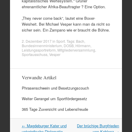
kapitalistisches Wertesystem.“ Grüner
ehrenamtlicher Afrika-Beauftragter ? Eine Option.
„They never come back“, lautet eine Boxer-
Weisheit. Bei Michael Vesper kann man da nicht so
sicher sein. Ein Zampano wie er braucht die Bühne.
2. Dezember 2017
in
Sport
. Tags:
Bach
,
Bundesinnenministerium
,
DOSB
,
Hörmann
,
Leistungssportreform
,
Mitgliederversammlung
,
Sportausschuss
,
Vesper
Verwandte Artikel
Phrasenschwein und Besetzungscouch
Weiter Gerangel um Sportfördergesetz
365 Tage Zuversicht und Lebensfreude
Artikel
←
Magdeburger Kater und
Der brüchige Burgfrieden
Navigation
unterirdische Diplomatie
von Koblenz
→