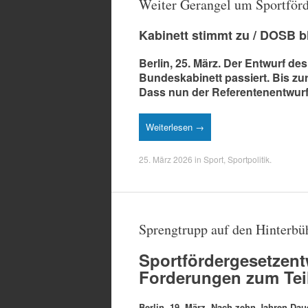
Weiter Gerangel um Sportförd
Kabinett stimmt zu / DOSB 
Berlin, 25. März. Der Entwurf de
Bundeskabinett passiert. Bis z
Dass nun der Referentenentwurf
Weiterlesen →
25. März 2026
in
Sport
,
Sportpolitik
.
Sprengtrupp auf den Hinterbü
Sportfördergesetzent
Forderungen zum Teil 
Berlin, 19. März. Nach zehn Jahren Da