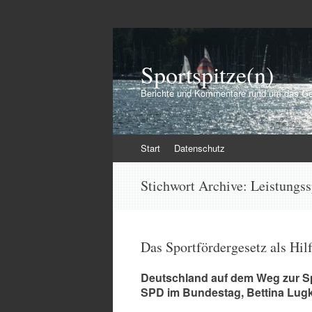
Sportspitze(n)
Berichte und Kommentare rund um das Ge
Zum
Start
Datenschutz
Inhalt
springen
Stichwort Archive:
Leistungss
Das Sportfördergesetz als Hil
Deutschland auf dem Weg zur Sp
SPD im Bundestag, Bettina Lug