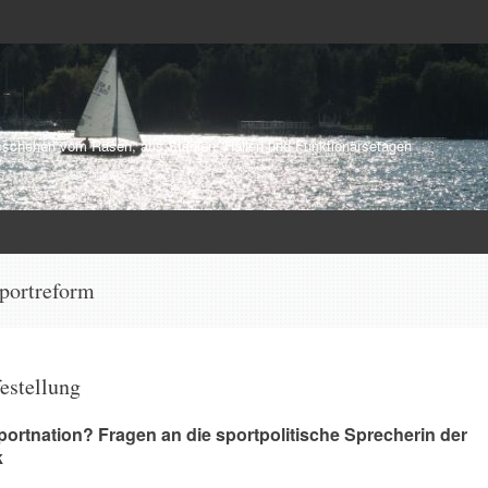
schehen vom Rasen, aus Stadien, Hallen und Funktionärsetagen
portreform
festellung
ortnation? Fragen an die sportpolitische Sprecherin der
k