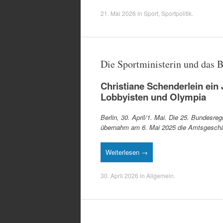
21. Mai 2026
in
Sport
,
Sportpolitik
.
Die Sportministerin und das
Christiane Schenderlein ei
Lobbyisten und Olympia
Berlin, 30. April/1. Mai. Die 25. Bundesr
übernahm am 6. Mai 2025 die Amtsgeschäfte
Weiterlesen →
30. April 2026
in
Allgemein
.