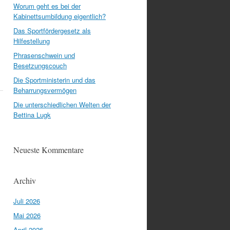
Worum geht es bei der
Kabinettsumbildung eigentlich?
Das Sportfördergesetz als
Hilfestellung
Phrasenschwein und
Besetzungscouch
Die Sportministerin und das
Beharrungsvermögen
Die unterschiedlichen Welten der
Bettina Lugk
Neueste Kommentare
Archiv
Juli 2026
Mai 2026
April 2026