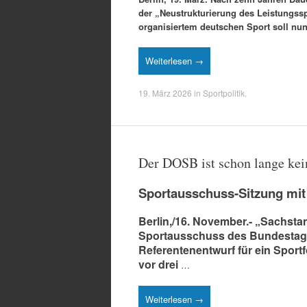
der „Neustrukturierung des Leistungss
organisiertem deutschen Sport soll nu
Weiterlesen →
19. März 2026
in
Sportpolitik
.
Der DOSB ist schon lange kei
Sportausschuss-Sitzung mit 
Berlin,/16. November.- „Sachst
Sportausschuss des Bundestage
Referentenentwurf für ein Sport
vor drei
…
Weiterlesen →