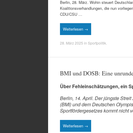
Berlin, 28. März. Wohin steuert Deutschl
Koalitionsverhandlungen, die nun vorliegen
CDU/CSU …
Weiterlesen →
28. März 2025
in
Sportpolitik
.
BMI und DOSB: Eine unrunde
Über Fehleinschätzungen, ein S
Berlin, 14. April. Der jüngste Str
(BMI) und dem Deutschen Olympis
Sportfördergesetzes kommt nicht vo
Weiterlesen →