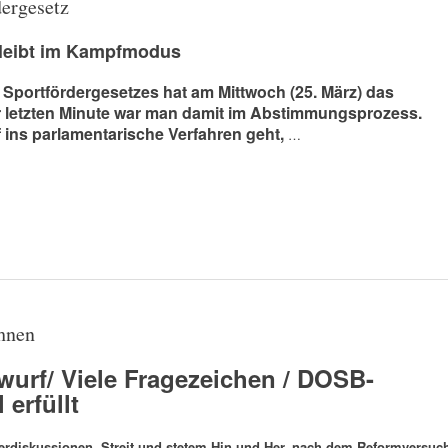
ergesetz
bleibt im Kampfmodus
s Sportfördergesetzes hat am Mittwoch (25. März) das
ur letzten Minute war man damit im Abstimmungsprozess.
 ins parlamentarische Verfahren geht,
…
hnen
wurf/ Viele Fragezeichen / DOSB-
erfüllt
uerdiskussionen, Streit und stetem Hin und Her, nach dem Reformversuc