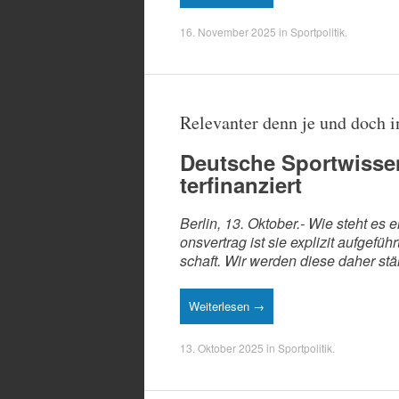
16. November 2025
in
Sportpolitik
.
Relevanter denn je und doch i
Deutsche Sportwissen
terfinanziert
Berlin, 13. Oktober.- Wie steht es 
onsvertrag ist sie explizit aufgefüh
schaft. Wir werden diese daher stär
Weiterlesen →
13. Oktober 2025
in
Sportpolitik
.