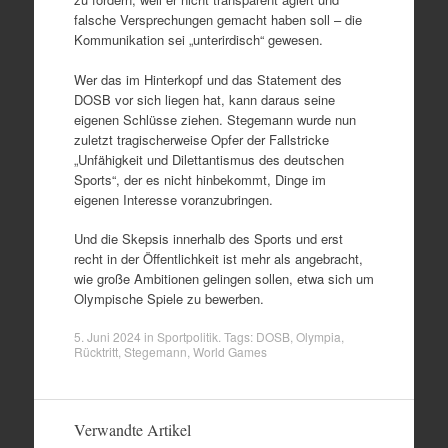
falsche Versprechungen gemacht haben soll – die
Kommunikation sei „unterirdisch“ gewesen.
Wer das im Hinterkopf und das Statement des
DOSB vor sich liegen hat, kann daraus seine
eigenen Schlüsse ziehen. Stegemann wurde nun
zuletzt tragischerweise Opfer der Fallstricke
„Unfähigkeit und Dilettantismus des deutschen
Sports“, der es nicht hinbekommt, Dinge im
eigenen Interesse voranzubringen.
Und die Skepsis innerhalb des Sports und erst
recht in der Öffentlichkeit ist mehr als angebracht,
wie große Ambitionen gelingen sollen, etwa sich um
Olympische Spiele zu bewerben.
5. Juni 2024
in
Sportpolitik
. Tags:
DOSB
,
Olympia
,
Rücktritt
,
Stegemann
,
World Games
Verwandte Artikel