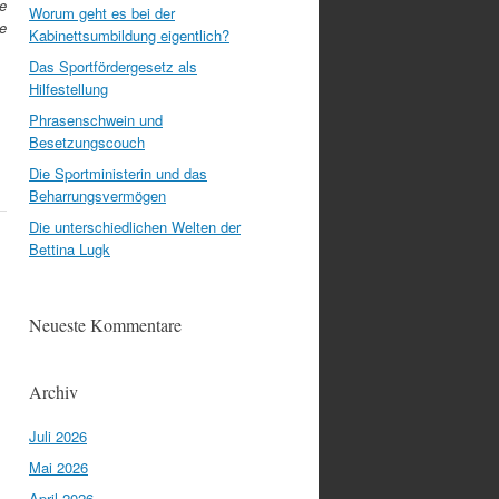
de
Worum geht es bei der
e
Kabinettsumbildung eigentlich?
Das Sportfördergesetz als
Hilfestellung
Phrasenschwein und
Besetzungscouch
Die Sportministerin und das
Beharrungsvermögen
Die unterschiedlichen Welten der
Bettina Lugk
Neueste Kommentare
Archiv
Juli 2026
Mai 2026
April 2026