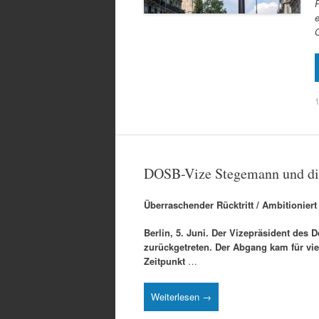
P
1
DOSB-Vize Stegemann und die
Überraschender Rücktritt / Ambitioniert
Berlin, 5. Juni. Der Vizepräsident de
zurückgetreten. Der Abgang kam für viel
Zeitpunkt
…
Weiterlesen →