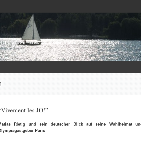
schehen vom Rasen, aus Stadien, Hallen und Funktionärsetagen
4
“Vivement les JO!”
Matias Rietig und sein deutscher Blick auf seine Wahlheimat un
Olympiagastgeber Paris