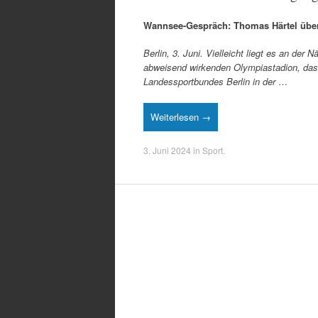
Wannsee-Gespräch: Thomas Härtel über
Berlin, 3. Juni. Vielleicht liegt es an d
abweisend wirkenden Olympiastadion, das
Landessportbundes Berlin in der
…
Weiterlesen →
3. Juni 2024
in
Sport
.