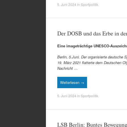
5. Juni 2024
in
Sportpolitik
.
Der DOSB und das Erbe in de
Eine imageträchtige UNESCO-Auszeichn
Berlin, 5.Juni. Der organisierte deutsche
19. März 2021 flatterte dem Deutschen Ol
Nachricht
…
Weiterlesen →
5. Juni 2024
in
Sportpolitik
.
LSB Berlin: Buntes Bewegun