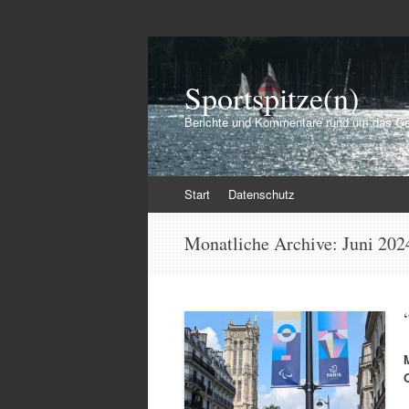
Sportspitze(n)
Berichte und Kommentare rund um das Ge
Zum
Start
Datenschutz
Inhalt
springen
Monatliche Archive:
Juni 202