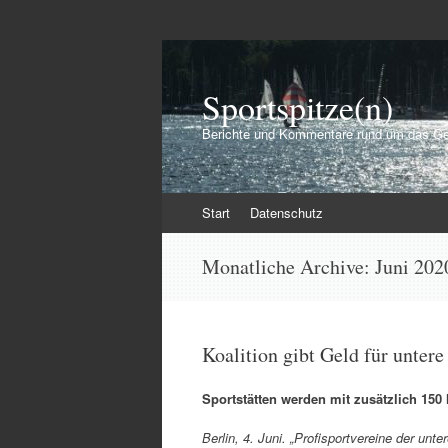
Sportspitze(n)
Berichte und Kommentare rund um das Ge
Zum
Start
Datenschutz
Inhalt
springen
Monatliche Archive:
Juni 202
Koalition gibt Geld für untere
Sportstätten werden mit zusätzlich 150 
Berlin, 4. Juni. „Profisportvereine der unt