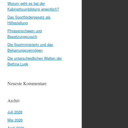
Worum geht es bei der
Kabinettsumbildung eigentlich?
Das Sportfördergesetz als
Hilfestellung
Phrasenschwein und
Besetzungscouch
Die Sportministerin und das
Beharrungsvermögen
Die unterschiedlichen Welten der
Bettina Lugk
Neueste Kommentare
Archiv
Juli 2026
Mai 2026
April 2026