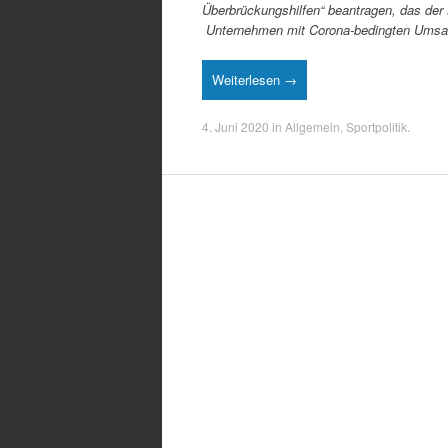
Überbrückungshilfen“ beantragen, das der
Unternehmen mit Corona-bedingten Umsa
Weiterlesen →
4. Juni 2020
in
Allgemein
,
Sportpolitik
.