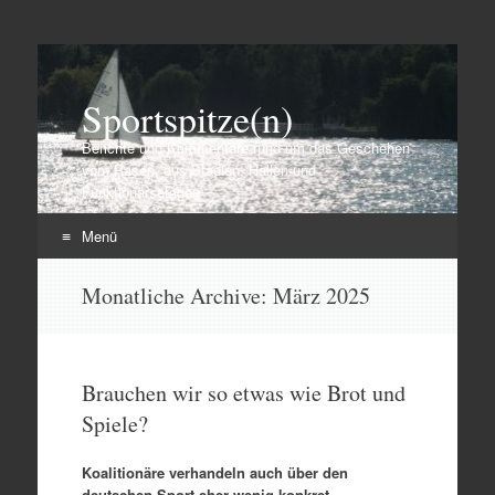
Sportspitze(n)
Berichte und Kommentare rund um das Geschehen
vom Rasen, aus Stadien, Hallen und
Funktionärsetagen
Menü
Zum
Monatliche Archive:
März 2025
Inhalt
springen
Brauchen wir so etwas wie Brot und
Spiele?
Koalitionäre verhandeln auch über den
deutschen Sport eher wenig konkret