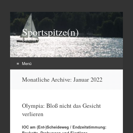
Sportspitze(n)
Berichte und Kommentare rund um das Geschehen
vom Rasen, aus Stadien, Hallen und
Funktionärsetagen
Menü
Zum
Monatliche Archive:
Januar 2022
Inhalt
springen
Olympia: Bloß nicht das Gesicht
verlieren
IOC am (Ent-)Scheideweg / Endzeitstimmung:
Boykotts, Drohungen und Eiertänze