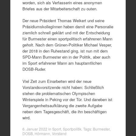
worden, sich als Verfasserin eines anonymen
Briefes aus der Mitarbeiterschaft zu outen.
Der neue Präsident Thomas Weikert und seine
PräsidiumskollegInnen haben damit eine Personalie
ziemlich schnell geklärt und mit der Entscheidung
für Burmester einen sportpolitisch erfahrenen Mann
geholt. Nach dem Grünen-Politiker Michael Vesper,
der 2018 in den Ruhestand ging, ist nun mit dem
SPD-Mann Burmester ein in der Politik, aber auch
im Sport erfahrener Mann am hauptamtlichen
DOSB-Ruder.
Viel Zeit zum Einarbeiten wird der neue
Vorstandsvorsitzende nicht haben: Schließlich
stehen die problematischen Olympischen
Winterspiele in Peking vor der Tür. Und daneben ist
Vergangenheitsaufklärung die zweite Aufgabe
neben dem Tagesgeschäft, die ihn beschäftigen
wird.
6. Januar 2022
in
Sport
,
Sportpolitik
. Tags:
Burmester
,
DOSB
,
Hörmann
,
Vorstand