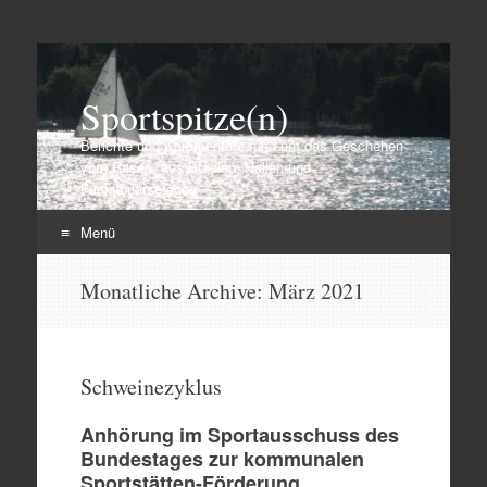
Sportspitze(n)
Berichte und Kommentare rund um das Geschehen
vom Rasen, aus Stadien, Hallen und
Funktionärsetagen
Menü
Zum
Monatliche Archive:
März 2021
Inhalt
springen
Schweinezyklus
Anhörung im Sportausschuss des
Bundestages zur kommunalen
Sportstätten-Förderung