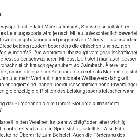
eu
ngssport hat, erklärt Marc Calmbach, Sinus-Geschäftsführer:
es Leistungssports wird je nach Milieu unterschiedlich bewertet
hrwerte in gehobenen und progressiven Milieus – insbesonder
 Diese betonen zudem besonders die ethischen und sozialen
Wen wundert’s? „Am wenigsten überzeugt vom gesellschaftliche
die ressourcenschwächeren Milieus. Dort steht man auch desse
chschnittlich kritisch gegenüber“, so Calmbach. Ältere und
lick, sehen die sozialen Komponenten mehr als Männer, die sic
nstufen und mehr Wert auf internationale Wettbewerbsfähigkeit
in engagiert sind, haben überdurchschnittlich hohe Erwartunge
 gleichzeitig die Risiken des Leistungssports kritischer wahr.
g der BürgerInnen die mit ihrem Steuergeld finanzierte
?
beit in den Vereinen für „sehr wichtig“ oder „eher wichtig“.
 sauberes Verhalten im Sport sichergestellt ist: Also kein
le, keine Übergriffe zum Beispiel. Auch die Förderung des