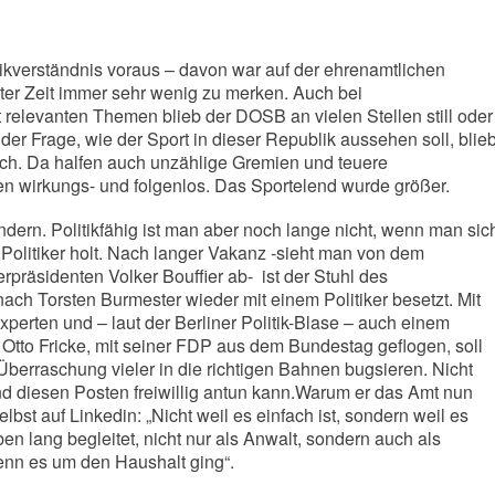
litikverständnis voraus – davon war auf der ehrenamtlichen
er Zeit immer sehr wenig zu merken. Auch bei
rt relevanten Themen blieb der DOSB an vielen Stellen still oder
 der Frage, wie der Sport in dieser Republik aussehen soll, blie
sch. Da halfen auch unzählige Gremien und teuere
en wirkungs- und folgenlos. Das Sportelend wurde größer.
dern. Politikfähig ist man aber noch lange nicht, wenn man sic
Politiker holt. Nach langer Vakanz -sieht man von dem
präsidenten Volker Bouffier ab- ist der Stuhl des
h Torsten Burmester wieder mit einem Politiker besetzt. Mit
rten und – laut der Berliner Politik-Blase – auch einem
 Otto Fricke, mit seiner FDP aus dem Bundestag geflogen, soll
erraschung vieler in die richtigen Bahnen bugsieren. Nicht
nd diesen Posten freiwillig antun kann.Warum er das Amt nun
bst auf Linkedin: „Nicht weil es einfach ist, sondern weil es
ben lang begleitet, nicht nur als Anwalt, sondern auch als
enn es um den Haushalt ging“.