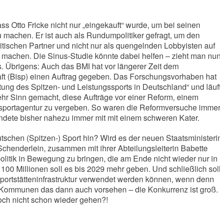
ss Otto Fricke nicht nur „eingekauft“ wurde, um bei seinen
 machen. Er ist auch als Rundumpolitiker gefragt, um den
ischen Partner und nicht nur als quengelnden Lobbyisten auf
 zu machen. Die Sinus-Studie könnte dabei helfen – zieht man nu
s. Übrigens: Auch das BMI hat vor längerer Zeit dem
aft (Bisp) einen Auftrag gegeben. Das Forschungsvorhaben hat
tung des Spitzen- und Leistungssports in Deutschland“ und läuf
hr Sinn gemacht, diese Aufträge vor einer Reform, einem
gssportagentur zu vergeben. So waren die Reformversuche imme
 endete bisher nahezu immer mit mit einem schweren Kater.
tschen (Spitzen-) Sport hin? Wird es der neuen Staatsministeri
Schenderlein, zusammen mit ihrer Abteilungsleiterin Babette
olitik in Bewegung zu bringen, die am Ende nicht wieder nur in
00 Millionen soll es bis 2029 mehr geben. Und schließlich sol
portstätteninfrastruktur verwendet werden können, wenn denn
nd Kommunen das dann auch vorsehen – die Konkurrenz ist groß.
och nicht schon wieder gehen?!