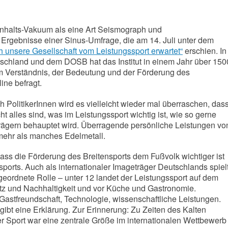
 Inhalts-Vakuum als eine Art Seismograph und
Ergebnisse einer Sinus-Umfrage, die am 14. Juli unter dem
h unsere Gesellschaft vom Leistungssport erwartet“
erschien. In
schland und dem DOSB hat das Institut in einem Jahr über 150
 Verständnis, der Bedeutung und der Förderung des
ine befragt.
 PolitikerInnen wird es vielleicht wieder mal überraschen, das
ht alles sind, was im Leistungssport wichtig ist, wie so gerne
rägern behauptet wird. Überragende persönliche Leistungen vo
mehr als manches Edelmetall.
ass die Förderung des Breitensports dem Fußvolk wichtiger ist
sports. Auch als internationaler Imageträger Deutschlands spiel
geordnete Rolle – unter 12 landet der Leistungssport auf dem
utz und Nachhaltigkeit und vor Küche und Gastronomie.
, Gastfreundschaft, Technologie, wissenschaftliche Leistungen.
 gibt eine Erklärung. Zur Erinnerung: Zu Zeiten des Kalten
r Sport war eine zentrale Größe im internationalen Wettbewerb