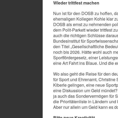
Wieder trittfest machen
Nun ist für den DOSB zu hoffen, da
ehemaligen Kollegen Kohle klar zu
DOSB als ernst zu nehmenden polit
dem Polit-Parkett wieder trittfest
auch die richtigen Schlüsse darau
Bundesinstitut für Sportwissensch
den Titel „Gesellschaftliche Bedeu
noch bis 2026. Hätte wohl auch me
Sportfördergesetz, einer Leistun
eine Art Fahrt ins Blaue. Und die
Wo also geht die Reise für den deu
für Sport und Ehrenamt, Christine 
Kiberle gelingen, eine neue Sportp
eine Diskussion um Geld mündet? 1
ja auch das Sondervermögen für S
die Prioritätenliste in Ländern u
Aber nur allein um Geld kann es d
Bitte neue Kreativität