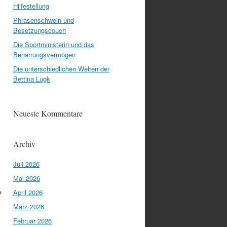
Hilfestellung
Phrasenschwein und
Besetzungscouch
Die Sportministerin und das
Beharrungsvermögen
Die unterschiedlichen Welten der
Bettina Lugk
Neueste Kommentare
Archiv
Juli 2026
Mai 2026
April 2026
?
März 2026
Februar 2026