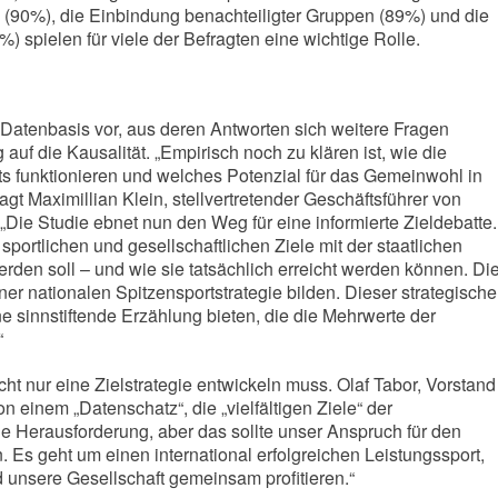
 (90%), die Einbindung benachteiligter Gruppen (89%) und die
) spielen für viele der Befragten eine wichtige Rolle.
Datenbasis vor, aus deren Antworten sich weitere Fragen
uf die Kausalität. „Empirisch noch zu klären ist, wie die
s funktionieren und welches Potenzial für das Gemeinwohl in
agt Maximillian Klein, stellvertretender Geschäftsführer von
„Die Studie ebnet nun den Weg für eine informierte Zieldebatte.
 sportlichen und gesellschaftlichen Ziele mit der staatlichen
erden soll – und wie sie tatsächlich erreicht werden können. Di
ner nationalen Spitzensportstrategie bilden. Dieser strategische
 sinnstiftende Erzählung bieten, die die Mehrwerte der
“
t nur eine Zielstrategie entwickeln muss. Olaf Tabor, Vorstand
n einem „Datenschatz“, die „vielfältigen Ziele“ der
ne Herausforderung, aber das sollte unser Anspruch für den
. Es geht um einen international erfolgreichen Leistungssport,
d unsere Gesellschaft gemeinsam profitieren.“