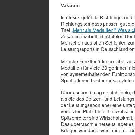
Vakuum
In dieses gefühlte Richtungs- und
Richtungskompass passen gut die 
Titel
„Mehr als Medaillen? Was sic
Zusammenarbeit mit Athleten Deut
Menschen aus allen Schichten zum
Leistungssports in Deutschland onl
Manche FunktionärInnen, aber auch
Medaillen für viele BürgerInnen nic
von systemerhaltenden Funktionst
SportlerInnen beeindrucken viele 
Überraschend mag es nicht sein, d
als die des Spitzen- und Leistungs
der Leistungssport eher eine unter
vorletzten Platz hinter Umweltsch
Spitzenreiter sind Wirtschaftskraft
Das überrascht einerseits, aber es
Krieges war das etwas anders – de