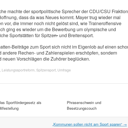
che machte der sportpolitische Sprecher der CDU/CSU Fraktion
Hoffnung, dass da was Neues kommt. Mayer trug wieder mal
vor, die immer noch nicht gelöst sind, wie Traineroffensive
lich ging es wieder um die Bewerbung um olympische und
che Sportstätten für Spitze
n-
und Breitensport.
ebatten-Beiträge zum Sport sich nicht im Eigenlob auf einen scho
d andere Rechen- und Zahlenspielen erschöpfen, sondern
nd neuen Vorschlägen die Zuhörer beglücken.
,
Leistungssportreform
,
Spitzensport
,
Umfrage
Das Sportfördergesetz als
Phrasenschwein und
ilfestellung
Besetzungscouch
„Kommunen sollen nicht am Sport sparen“
→