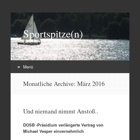
Sportspitze(n)
Berichte und Kommentare rund um das Geschehen
vom Rasen, aus Stadien, Hallen und
Funktionärsetagen
Menü
Zum
Monatliche Archive:
März 2016
Inhalt
springen
Und niemand nimmt Anstoß..
DOSB -Präsidium verlängerte Vertrag von
Michael Vesper einvernehmlich