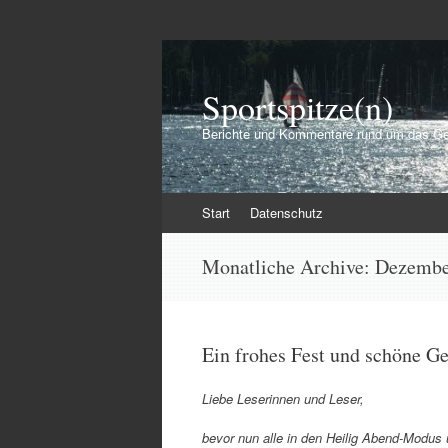
Sportspitze(n)
Berichte und Kommentare rund um das Ge
Zum
Start
Datenschutz
Inhalt
springen
Monatliche Archive:
Dezembe
Ein frohes Fest und schöne G
Liebe Leserinnen und Leser,
bevor nun alle in den Heilig Abend-Modus