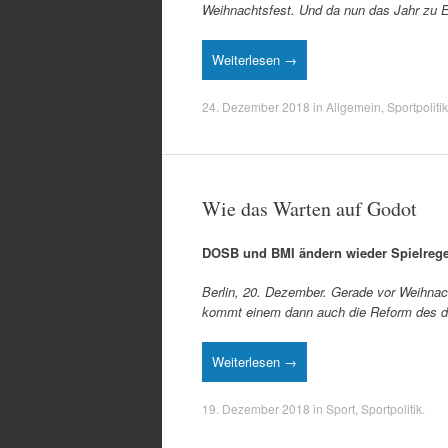
Weihnachtsfest. Und da nun das Jahr zu E
Weiterlesen →
24. Dezember 2018
in
Allgemein
,
Sportpolitik
Wie das Warten auf Godot
DOSB und BMI ändern wieder Spielregel
Berlin, 20. Dezember. Gerade vor Weihna
kommt einem dann auch die Reform des d
Weiterlesen →
19. Dezember 2018
in
Sport
,
Sportpolitik
.