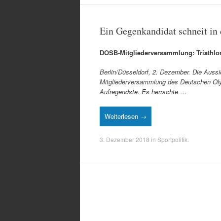
Ein Gegenkandidat schneit in
DOSB-Mitgliederversammlung: Triathlon
Berlin/Düsseldorf, 2. Dezember. Die Aussi
Mitgliederversammlung des Deutschen Oly
Aufregendste. Es herrschte
…
Weiterlesen →
3. Dezember 2018
in
Sportpolitik
.