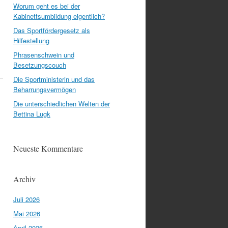
Worum geht es bei der
Kabinettsumbildung eigentlich?
Das Sportfördergesetz als
Hilfestellung
Phrasenschwein und
Besetzungscouch
Die Sportministerin und das
Beharrungsvermögen
Die unterschiedlichen Welten der
Bettina Lugk
Neueste Kommentare
Archiv
Juli 2026
Mai 2026
April 2026