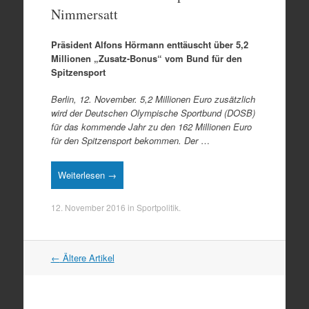
Nimmersatt
Präsident Alfons Hörmann enttäuscht über 5,2
Millionen „Zusatz-Bonus“ vom Bund für den
Spitzensport
Berlin, 12. November. 5,2 Millionen Euro zusätzlich
wird der Deutschen Olympische Sportbund (DOSB)
für das kommende Jahr zu den 162 Millionen Euro
für den Spitzensport bekommen. Der
…
Weiterlesen →
12. November 2016
in
Sportpolitik
.
Artikel
←
Ältere Artikel
Navigation