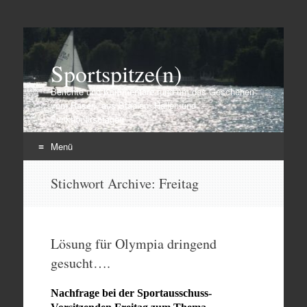
Sportspitze(n)
Berichte und Kommentare rund um das Geschehen
vom Rasen, aus Stadien, Hallen und
Funktionärsetagen
Menü
Zum
Stichwort Archive:
Freitag
Inhalt
springen
Lösung für Olympia dringend
gesucht….
Nachfrage bei der Sportausschuss-