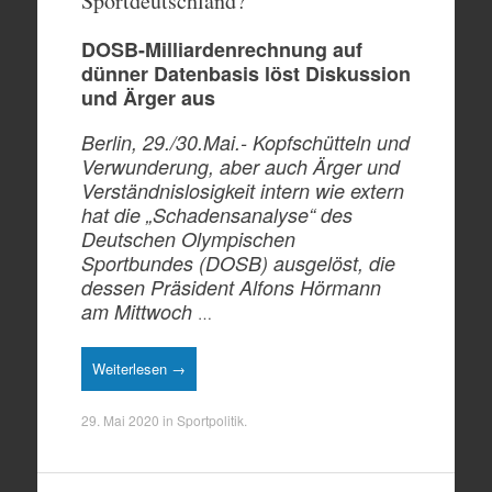
Sportdeutschland?
DOSB-Milliardenrechnung auf
dünner Datenbasis löst Diskussion
und Ärger aus
Berlin, 29./30.Mai.- Kopfschütteln und
Verwunderung, aber auch Ärger und
Verständnislosigkeit intern wie extern
hat
die „Schadensanalyse“ des
Deutschen Olympischen
Sportbundes (DOSB) aus
gelöst
, die
dessen Präsident Alfons Hörmann
am Mittwoch
…
Weiterlesen →
29. Mai 2020
in
Sportpolitik
.