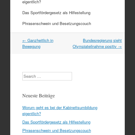
eigentlich?
Das Sportfördergesetz als Hilfestellung
Phrasenschwein und Besetzungscouch
Artikel
←
Ganzheitlich in
Bundesregierung sieht
Navigation
Bewegung
Olympiateilnahme positiv
→
Search
Neueste Beiträge
Worum geht es bei der Kabinettsumbildung
eigentlich?
Das Sportfördergesetz als Hilfestellung
Phrasenschwein und Besetzungscouch