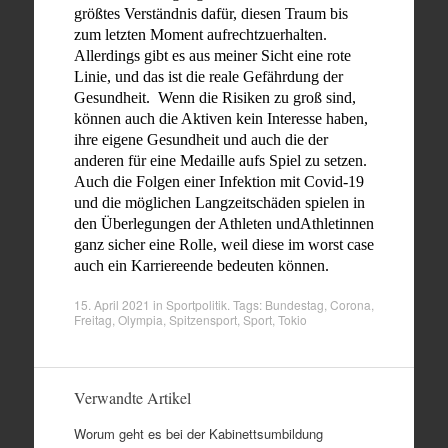
größtes Verständnis dafür, diesen Traum bis
zum letzten Moment aufrechtzuerhalten.
Allerdings gibt es aus meiner Sicht eine rote
Linie, und das ist die reale Gefährdung der
Gesundheit. Wenn die Risiken zu groß sind,
können auch die Aktiven kein Interesse haben,
ihre eigene Gesundheit und auch die der
anderen für eine Medaille aufs Spiel zu setzen.
Auch die Folgen einer Infektion mit Covid-19
und die möglichen Langzeitschäden spielen in
den Überlegungen der Athleten undAthletinnen
ganz sicher eine Rolle, weil diese im worst case
auch ein Karriereende bedeuten können.
15. April 2021
in
Sportpolitik
. Tags:
Bundestag
,
Corona
,
Freitag
,
Olympia
,
Spitzensport
,
Sport
,
Tokio
Verwandte Artikel
Worum geht es bei der Kabinettsumbildung