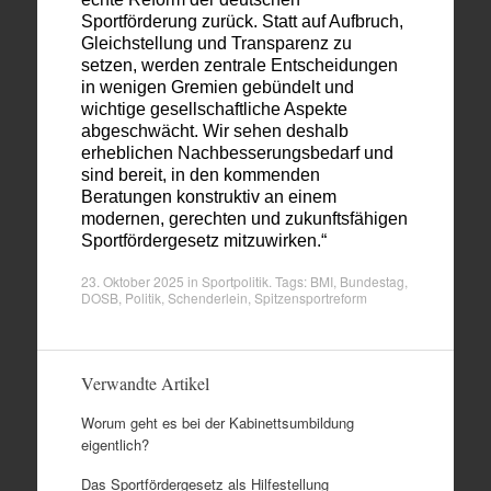
Sportförderung zurück. Statt auf Aufbruch,
Gleichstellung und Transparenz zu
setzen, werden zentrale Entscheidungen
in wenigen Gremien gebündelt und
wichtige gesellschaftliche Aspekte
abgeschwächt.
Wir sehen deshalb
erheblichen Nachbesserungsbedarf und
sind bereit, in den kommenden
Beratungen konstruktiv an einem
modernen, gerechten und zukunftsfähigen
Sportfördergesetz mitzuwirken.“
23. Oktober 2025
in
Sportpolitik
. Tags:
BMI
,
Bundestag
,
DOSB
,
Politik
,
Schenderlein
,
Spitzensportreform
Verwandte Artikel
Worum geht es bei der Kabinettsumbildung
eigentlich?
Das Sportfördergesetz als Hilfestellung