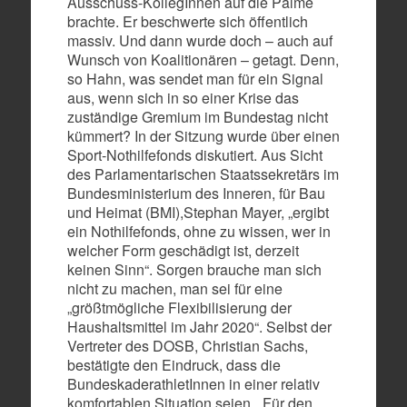
Ausschuss-KollegInnen auf die Palme
brachte. Er beschwerte sich öffentlich
massiv. Und dann wurde doch – auch auf
Wunsch von Koalitionären – getagt. Denn,
so Hahn, was sendet man für ein Signal
aus, wenn sich in so einer Krise das
zuständige Gremium im Bundestag nicht
kümmert? In der Sitzung wurde über einen
Sport-Nothilfefonds diskutiert. Aus Sicht
des Parlamentarischen Staatssekretärs im
Bundesministerium des Inneren, für Bau
und Heimat (BMI),Stephan Mayer, „ergibt
ein Nothilfefonds, ohne zu wissen, wer in
welcher Form geschädigt ist, derzeit
keinen Sinn“. Sorgen brauche man sich
nicht zu machen, man sei für eine
„größtmögliche Flexibilisierung der
Haushaltsmittel im Jahr 2020“. Selbst der
Vertreter des DOSB, Christian Sachs,
bestätigte den Eindruck, dass die
BundeskaderathletInnen in einer relativ
komfortablen Situation seien. „Für den