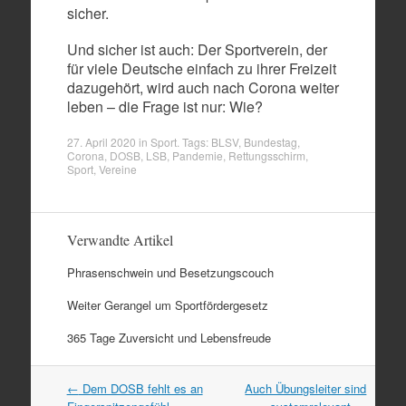
sicher.
Und sicher ist auch: Der Sportverein, der
für viele Deutsche einfach zu ihrer Freizeit
dazugehört, wird auch nach Corona weiter
leben – die Frage ist nur: Wie?
27. April 2020
in
Sport
. Tags:
BLSV
,
Bundestag
,
Corona
,
DOSB
,
LSB
,
Pandemie
,
Rettungsschirm
,
Sport
,
Vereine
Verwandte Artikel
Phrasenschwein und Besetzungscouch
Weiter Gerangel um Sportfördergesetz
365 Tage Zuversicht und Lebensfreude
Artikel
←
Dem DOSB fehlt es an
Auch Übungsleiter sind
Navigation