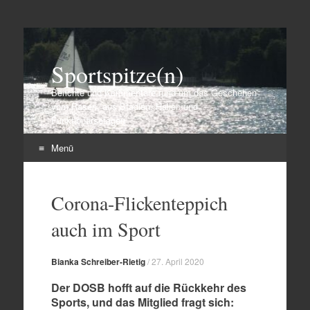
Sportspitze(n)
Berichte und Kommentare rund um das Geschehen
vom Rasen, aus Stadien, Hallen und
Funktionärsetagen
Menü
Zum
Inhalt
Corona-Flickenteppich
springen
auch im Sport
Bianka Schreiber-Rietig
/
27. April 2020
Der DOSB hofft auf die Rückkehr des
Sports, und das Mitglied fragt sich: