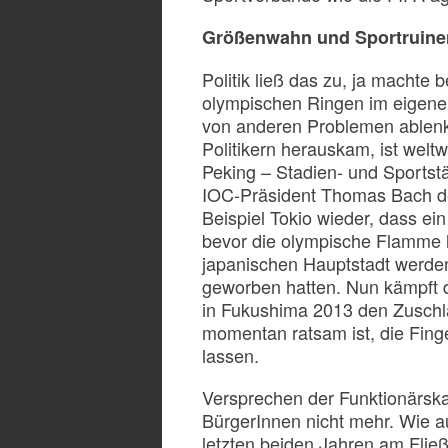
Größenwahn und Sportruine
Politik ließ das zu, ja machte
olympischen Ringen im eigene
von anderen Problemen ablen
Politikern herauskam, ist welt
Peking – Stadien- und Sportst
IOC-Präsident Thomas Bach dem
Beispiel Tokio wieder, dass ei
bevor die olympische Flamme lo
japanischen Hauptstadt werden
geworben hatten. Nun kämpft d
in Fukushima 2013 den Zuschl
momentan ratsam ist, die Finge
lassen.
Versprechen der Funktionärskas
BürgerInnen nicht mehr. Wie a
letzten beiden Jahren am Flie