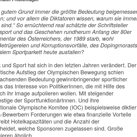
aus gutem Grund immer die größte Bedeutung beigemesse
en; und vor allem die Diktatoren wissen, warum sie imme
 sind.“ So ernüchternd real schätzte der Schriftsteller
sport und das Geschehen rundherum Anfang der 80er
entar des Österreichers, der 1989 starb, wohl
Betrügereien und Korruptionsvorfälle, des Dopingmorast
alem Sportparkett heute ausfallen?
k und Sport hat sich in den letzten Jahren verändert. Der
itische Aufstieg der Olympischen Bewegung schien
 wachsenden Bedeutung gewinnbringender sportlicher
 das Interesse von PolitikerInnen, die mit Hilfe des
ch ihr Image aufpolieren wollen. Mit steigender
tige der SportfunktionärInnen. Und ihre
tionale Olympische Komitee (IOC) beispielsweise diktier
-Bewerbern Forderungen wie etwa finanzielle Vorteile
eibt Hotelkapazitäten und die Anzahl der
cheidet, welche Sponsoren zugelassen sind. Große
ieren ähnlich.