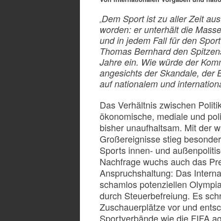
Dem Sport ist zu aller Zeit 
„
worden: er unterhält die Mass
und in jedem Fall für den Sport
Thomas Bernhard den Spitzen
Jahre ein. Wie würde der Komm
angesichts der Skandale, der 
auf nationalem und internation
Das Verhältnis zwischen Politi
ökonomische, mediale und pol
bisher unaufhaltsam. Mit der
Großereignisse stieg besonders
Sports innen- und außenpolitis
Nachfrage wuchs auch das Pres
Anspruchshaltung: Das Interna
schamlos potenziellen Olympia
durch Steuerbefreiung. Es schr
Zuschauerplätze vor und ents
Sportverbände wie die FIFA ag