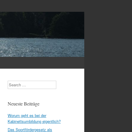
Search
Neueste Beiträge
Worum geht es bei der
Kabinettsumbildung eigentlich?
Das Sportfördergesetz als