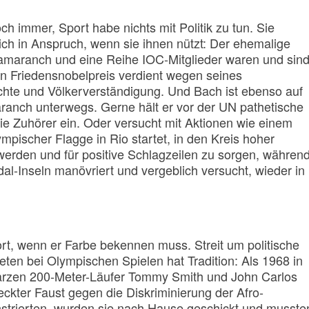
h immer, Sport habe nichts mit Politik zu tun. Sie
ich in Anspruch, wenn sie ihnen nützt: Der ehemalige
amaranch und eine Reihe IOC-Mitglieder waren und sin
n Friedensnobelpreis verdient wegen seines
te und Völkerverständigung. Und Bach ist ebenso auf
anch unterwegs. Gerne hält er vor der UN pathetische
die Zuhörer ein. Oder versucht mit Aktionen wie einem
ympischer Flagge in Rio startet, in den Kreis hoher
rden und für positive Schlagzeilen zu sorgen, währen
l-Inseln manövriert und vergeblich versucht, wieder in
rt, wenn er Farbe bekennen muss. Streit um politische
en bei Olympischen Spielen hat Tradition: Als 1968 in
arzen 200-Meter-Läufer Tommy Smith und John Carlos
eckter Faust gegen die Diskriminierung der Afro-
trierten, wurden sie nach Hause geschickt und musste