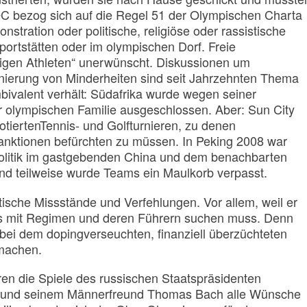
C bezog sich auf die Regel 51 der Olympischen Charta
nstration oder politische, religiöse oder rassistische
ortstätten oder im olympischen Dorf. Freie
gen Athleten“ unerwünscht. Diskussionen um
nierung von Minderheiten sind seit Jahrzehnten Thema
bivalent verhält: Südafrika wurde wegen seiner
 der olympischen Familie ausgeschlossen. Aber: Sun City
dotiertenTennis- und Golfturnieren, zu denen
anktionen befürchten zu müssen. In Peking 2008 war
politik im gastgebenden China und dem benachbarten
nd teilweise wurde Teams ein Maulkorb verpasst.
tische Missstände und Verfehlungen. Vor allem, weil er
ss mit Regimen und deren Führern suchen muss. Denn
bei dem dopingverseuchten, finanziell überzüchteten
tmachen.
ren die Spiele des russischen Staatspräsidenten
t und seinem Männerfreund Thomas Bach alle Wünsche