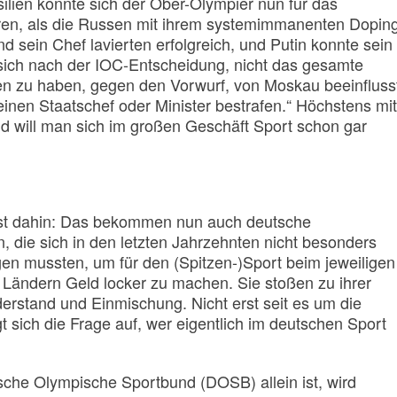
asilien konnte sich der Ober-Olympier nun für das
en, als die Russen mit ihrem systemimmanenten Dopin
 sein Chef lavierten erfolgreich, und Putin konnte sein
sich nach der IOC-Entscheidung, nicht das gesamte
n zu haben, gegen den Vorwurf, von Moskau beeinfluss
inen Staatschef oder Minister bestrafen.“ Höchstens mit
d will man sich im großen Geschäft Sport schon gar
s ist dahin: Das bekommen nun auch deutsche
, die sich in den letzten Jahrzehnten nicht besonders
gen mussten, um für den (Spitzen-)Sport beim jeweiligen
Ländern Geld locker zu machen. Sie stoßen zu ihrer
erstand und Einmischung. Nicht erst seit es um die
t sich die Frage auf, wer eigentlich im deutschen Sport
tsche Olympische Sportbund (DOSB) allein ist, wird