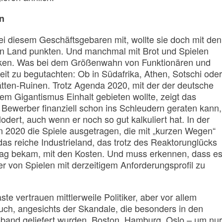
n
 bei diesem Geschäftsgebaren mit, wollte sie doch mit den
n Land punkten. Und manchmal mit Brot und Spielen
ken. Was bei dem Größenwahn von Funktionären und
weit zu begutachten: Ob in Südafrika, Athen, Sotschi oder
ätten-Ruinen. Trotz Agenda 2020, mit der der deutsche
 Gigantismus Einhalt gebieten wollte, zeigt das
n Bewerber finanziell schon ins Schleudern geraten kann,
dert, auch wenn er noch so gut kalkuliert hat. In der
 2020 die Spiele ausgetragen, die mit „kurzen Wegen“
as reiche Industrieland, das trotz des Reaktorunglücks
ag bekam, mit den Kosten. Und muss erkennen, dass e
r von Spielen mit derzeitigem Anforderungsprofil zu
te vertrauen mittlerweile Politiker, aber vor allem
uch, angesichts der Skandale, die besonders in den
ßband geliefert wurden. Boston, Hamburg, Oslo – um nur