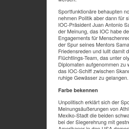
Sportfunktionäre behaupten noc
nehmen Politik aber dann für s
IOC-Präsident Juan Antonio S
der Meinung, das IOC habe de
Engagements für Menschenrech
der Spur seines Mentors Samar
Friedensreden und lullt damit 
Flüchtlings-Team, das unter ol
Diplomaten aufgenommen zu we
das IOC-Schiff zwischen Skanda
ruhige Gewässer zu gelangen.
Farbe bekennen
Unpolitisch erklärt sich der
Spo
Meinungsäußerungen von Athlet
Mexiko-Stadt die beiden schw
bei der Siegerehrung mit gestr
Amerikaner in den USA demons