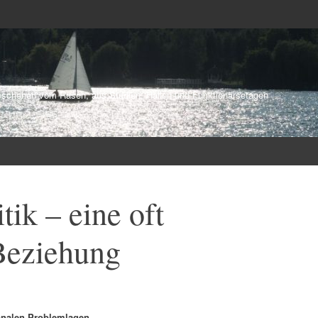
schehen vom Rasen, aus Stadien, Hallen und Funktionärsetagen
tik – eine oft
Beziehung
onalen Problemlagen