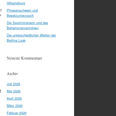
Hilfestellung
n
Phrasenschwein und
r
Besetzungscouch
Die Sportministerin und das
Beharrungsvermögen
Die unterschiedlichen Welten der
s
Bettina Lugk
Neueste Kommentare
Archiv
Juli 2026
t
Mai 2026
April 2026
März 2026
Februar 2026