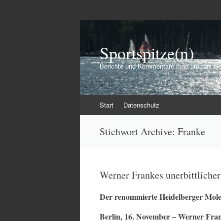
Sportspitze(n)
Berichte und Kommentare rund um das Ge
Zum
Start
Datenschutz
Inhalt
springen
Stichwort Archive:
Franke
Werner Frankes unerbittlich
Der renommierte Heidelberger Molek
Berlin, 16. November – Werner Fran