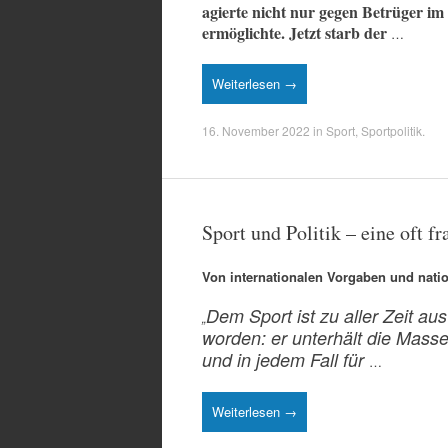
agierte nicht nur gegen Betrüger im
ermöglichte. Jetzt starb der
…
Weiterlesen →
16. November 2022
in
Sport
,
Sportpolitik
.
Sport und Politik – eine oft 
Von internationalen Vorgaben und nati
Dem Sport ist zu aller Zeit 
„
worden: er unterhält die Mass
und in jedem Fall für
…
Weiterlesen →