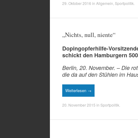
29. Oktober 2016
in
Allgemein
,
Sportpolitik
.
„Nichts, null, niente“
Dopingopferhilfe-Vorsitzend
schickt den Hamburgern 500
Berlin, 20. November. – Die r
die da auf den Stühlen im Hau
Weiterlesen →
20. November 2015
in
Sportpolitik
.