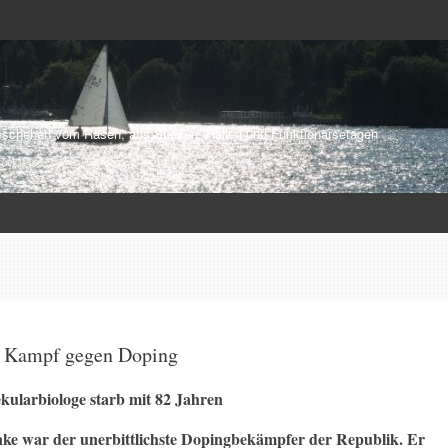
schehen vom Rasen, aus Stadien, Hallen und Funktionärsetagen
er Kampf gegen Doping
ularbiologe starb mit 82 Jahren
ke war der unerbittlichste Dopingbekämpfer der Republik. Er