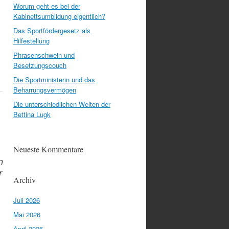
Worum geht es bei der
Kabinettsumbildung eigentlich?
Das Sportfördergesetz als
Hilfestellung
Phrasenschwein und
Besetzungscouch
Die Sportministerin und das
Beharrungsvermögen
Die unterschiedlichen Welten der
Bettina Lugk
Neueste Kommentare
n
r
Archiv
Juli 2026
Mai 2026
April 2026