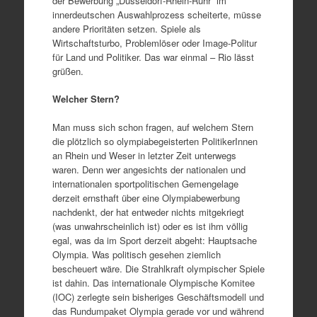
der Bewerbung „Düsseldorf-Rhein-Ruhr“ im
innerdeutschen Auswahlprozess scheiterte, müsse
andere Prioritäten setzen. Spiele als
Wirtschaftsturbo, Problemlöser oder Image-Politur
für Land und Politiker. Das war einmal – Rio lässt
grüßen.
Welcher Stern?
Man muss sich schon fragen, auf welchem Stern
die plötzlich so olympiabegeisterten PolitikerInnen
an Rhein und Weser in letzter Zeit unterwegs
waren. Denn wer angesichts der nationalen und
internationalen sportpolitischen Gemengelage
derzeit ernsthaft über eine Olympiabewerbung
nachdenkt, der hat entweder nichts mitgekriegt
(was unwahrscheinlich ist) oder es ist ihm völlig
egal, was da im Sport derzeit abgeht: Hauptsache
Olympia. Was politisch gesehen ziemlich
bescheuert wäre. Die Strahlkraft olympischer Spiele
ist dahin. Das internationale Olympische Komitee
(IOC) zerlegte sein bisheriges Geschäftsmodell und
das Rundumpaket Olympia gerade vor und während