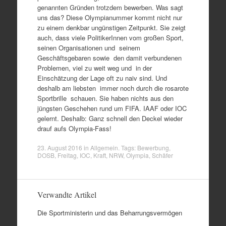
genannten Gründen trotzdem bewerben. Was sagt
uns das? Diese Olympianummer kommt nicht nur
zu einem denkbar ungünstigen Zeitpunkt. Sie zeigt
auch, dass viele PolitikerInnen vom großen Sport,
seinen Organisationen und seinem
Geschäftsgebaren sowie den damit verbundenen
Problemen, viel zu weit weg und in der
Einschätzung der Lage oft zu naiv sind. Und
deshalb am liebsten immer noch durch die rosarote
Sportbrille schauen. Sie haben nichts aus den
jüngsten Geschehen rund um FIFA. IAAF oder IOC
gelernt. Deshalb: Ganz schnell den Deckel wieder
drauf aufs Olympia-Fass!
23. August 2016
in
Allgemein
. Tags:
Bewerbung
,
DOSB
,
Freitag
,
IOC
,
Kraft
,
NRW
,
Olympia
,
Schäfer
Verwandte Artikel
Die Sportministerin und das Beharrungsvermögen