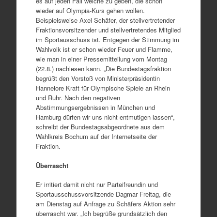
es auf jeden Fall welche zu geben, die schon
wieder auf Olympia-Kurs gehen wollen.
Beispielsweise Axel Schäfer, der stellvertretender
Fraktionsvorsitzender und stellvertretendes Mitglied
im Sportausschuss ist. Entgegen der Stimmung im
Wahlvolk ist er schon wieder Feuer und Flamme,
wie man in einer Pressemitteilung vom Montag
(22.8.) nachlesen kann. „Die Bundestagsfraktion
begrüßt den Vorstoß von Ministerpräsidentin
Hannelore Kraft für Olympische Spiele an Rhein
und Ruhr. Nach den negativen
Abstimmungsergebnissen in München und
Hamburg dürfen wir uns nicht entmutigen lassen“,
schreibt der Bundestagsabgeordnete aus dem
Wahlkreis Bochum auf der Internetseite der
Fraktion.
Überrascht
Er irritiert damit nicht nur Parteifreundin und
Sportausschussvorsitzende Dagmar Freitag, die
am Dienstag auf Anfrage zu Schäfers Aktion sehr
überrascht war. „Ich begrüße grundsätzlich den