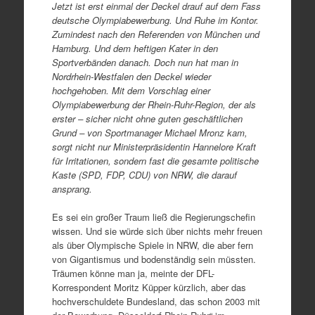
Jetzt ist erst einmal der Deckel drauf auf dem Fass
deutsche Olympiabewerbung. Und Ruhe im Kontor.
Zumindest nach den Referenden von München und
Hamburg. Und dem heftigen Kater in den
Sportverbänden danach. Doch nun hat man in
Nordrhein-Westfalen den Deckel wieder
hochgehoben. Mit dem Vorschlag einer
Olympiabewerbung der Rhein-Ruhr-Region, der als
erster – sicher nicht ohne guten geschäftlichen
Grund – von Sportmanager Michael Mronz kam,
sorgt nicht nur Ministerpräsidentin Hannelore Kraft
für Irritationen, sondern fast die gesamte politische
Kaste (SPD, FDP, CDU) von NRW, die darauf
ansprang.
Es sei ein großer Traum ließ die Regierungschefin
wissen. Und sie würde sich über nichts mehr freuen
als über Olympische Spiele in NRW, die aber fern
von Gigantismus und bodenständig sein müssten.
Träumen könne man ja, meinte der DFL-
Korrespondent Moritz Küpper kürzlich, aber das
hochverschuldete Bundesland, das schon 2003 mit