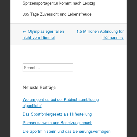
Spitzensportagentur kommt nach Leipzig
365 Tage Zuversicht und Lebensfreude
Artikel
←
Olympiasieger fallen
1,5 Millionen Abfindung für
Navigation
nicht vom Himmel
Hörmann
→
Search
Neueste Beiträge
Worum geht es bei der Kabinettsumbildung
eigentlich?
Das Sportfördergesetz als Hilfestellung
Phrasenschwein und Besetzungscouch
Die Sportministerin und das Beharrungsvermögen