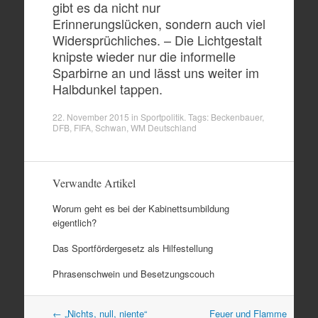
gibt es da nicht nur
Erinnerungslücken, sondern auch viel
Widersprüchliches. – Die Lichtgestalt
knipste wieder nur die informelle
Sparbirne an und lässt uns weiter im
Halbdunkel tappen.
22. November 2015
in
Sportpolitik
. Tags:
Beckenbauer
,
DFB
,
FIFA
,
Schwan
,
WM Deutschland
Verwandte Artikel
Worum geht es bei der Kabinettsumbildung
eigentlich?
Das Sportfördergesetz als Hilfestellung
Phrasenschwein und Besetzungscouch
Artikel
←
„Nichts, null, niente“
Feuer und Flamme