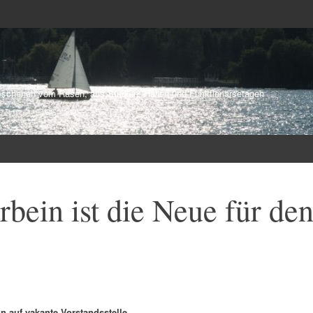
schehen vom Rasen, aus Stadien, Hallen und Funktionärsetagen
bein ist die Neue für de
n auf vakante Vorstandsstelle