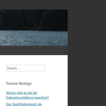
n
Search
Neueste Beiträge
Worum geht es bei der
Kabinettsumbildung eigentlich?
Das Sportfördergesetz als