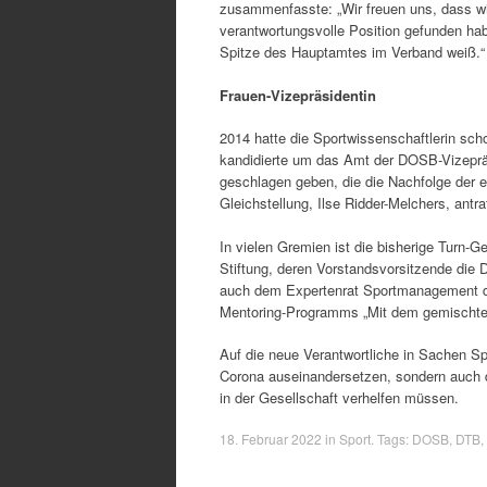
zusammenfasste: „Wir freuen uns, dass wir
verantwortungsvolle Position gefunden ha
Spitze des Hauptamtes im Verband weiß.“
Frauen-Vizepräsidentin
2014 hatte die Sportwissenschaftlerin sc
kandidierte um das Amt der DOSB-Vizepräs
geschlagen geben, die die Nachfolge der e
Gleichstellung, Ilse Ridder-Melchers, antr
In vielen Gremien ist die bisherige Turn-Ge
Stiftung, deren Vorstandsvorsitzende die 
auch dem Expertenrat Sportmanagement de
Mentoring-Programms „Mit dem gemischten
Auf die neue Verantwortliche in Sachen Spo
Corona auseinandersetzen, sondern auch 
in der Gesellschaft verhelfen müssen.
18. Februar 2022
in
Sport
. Tags:
DOSB
,
DTB
,