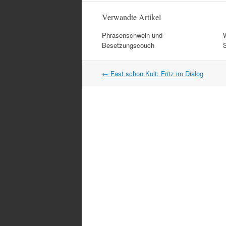
Verwandte Artikel
Phrasenschwein und
Besetzungscouch
Artikel
←
Fast schon Kult: Fritz im Dialog
Navigation