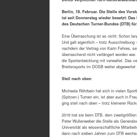
Berlin, 18. Februar. Die Stelle des V
ist seit Donnerstag wieder besetzt: Da
des Deutschen Turner-Bundes (DTB) für
Eine Überraschung ist es nicht: Schon lan
Und galt eigentlich – trotz Ausschreibung
nachdem der Vertrag von Karin Fehres, seit
überraschend nicht verlängert worden war.
die Sportentwicklung mit verwaltet. Das v
Breitensports im DOSB weiter abgewertet
Steil nach oben
Michaela Röhrbein hat sich in vielen Sportb
(Spitzen-) Turnen ein, ist aber auch in Fr
ging steil nach oben – trotz kleinerer Rüc
2016 trat sie beim DTB, dem zweitgrößte
Peter Wullenweber die Stelle als Generalse
Universität als wissenschaftliche Mitarbe
dann nach sieben Jahren zum DTB wechselt