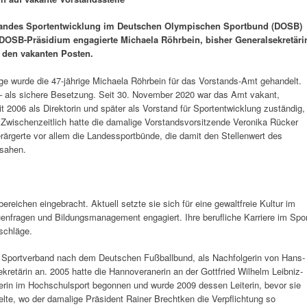
orstandes Sportentwicklung im Deutschen Olympischen Sportbund (DOSB)
s DOSB-Präsidium engagierte Michaela Röhrbein, bisher Generalsekretäri
 den vakanten Posten.
ge wurde die 47-jährige Michaela Röhrbein für das Vorstands-Amt gehandelt.
 – als sichere Besetzung. Seit 30. November 2020 war das Amt vakant,
 2006 als Direktorin und später als Vorstand für Sportentwicklung zuständig,
 Zwischenzeitlich hatte die damalige Vorstandsvorsitzende Veronika Rücker
erärgerte vor allem die Landessportbünde, die damit den Stellenwert des
 sahen.
ereichen eingebracht. Aktuell setzte sie sich für eine gewaltfreie Kultur im
auenfragen und Bildungsmanagement engagiert. Ihre berufliche Karriere im Spo
kschläge.
n Sportverband nach dem Deutschen Fußballbund, als Nachfolgerin von Hans-
kretärin an. 2005 hatte die Hannoveranerin an der Gottfried Wilhelm Leibniz-
iterin im Hochschulsport begonnen und wurde 2009 dessen Leiterin, bevor sie
e, wo der damalige Präsident Rainer Brechtken die Verpflichtung so