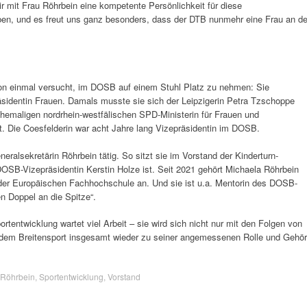
 mit Frau Röhrbein eine kompetente Persönlichkeit für diese
ben, und es freut uns ganz besonders, dass der DTB nunmehr eine Frau an de
hon einmal versucht, im DOSB auf einem Stuhl Platz zu nehmen: Sie
identin Frauen. Damals musste sie sich der Leipzigerin Petra Tzschoppe
hemaligen nordrhein-westfälischen SPD-Ministerin für Frauen und
at. Die Coesfelderin war acht Jahre lang Vizepräsidentin im DOSB.
neralsekretärin Röhrbein tätig. So sitzt sie im Vorstand der Kinderturn-
DOSB-Vizepräsidentin Kerstin Holze ist. Seit 2021 gehört Michaela Röhrbein
r Europäischen Fachhochschule an. Und sie ist u.a. Mentorin des DOSB-
 Doppel an die Spitze“.
rtentwicklung wartet viel Arbeit – sie wird sich nicht nur mit den Folgen von
dem Breitensport insgesamt wieder zu seiner angemessenen Rolle und Gehör
Röhrbein
,
Sportentwicklung
,
Vorstand