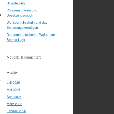
Hilfestellung
Phrasenschwein und
n
Besetzungscouch
Die Sportministerin und das
Beharrungsvermögen
Die unterschiedlichen Welten der
Bettina Lugk
Neueste Kommentare
Archiv
rt
Juli 2026
Mai 2026
April 2026
März 2026
Februar 2026