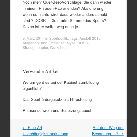
Noch mehr Quer-Beet-Vorschläge, die dann wieder
in einem Phrasen-Papier enden? Absicherung,
wenn es nichts wird, dass wieder andere schuld
sind ? DOSB – Die starke Stimme des Sports?
Davon ist er weiter weg denn je.
9. März 2017
in
Sportpolitik
. Tags:
Anstoß 2016
,
Aufgaben- und Effizienzanalyse
,
DOSB
,
Strategiepapier
,
Workshops
Verwandte Artikel
Worum geht es bei der Kabinettsumbildung
eigentlich?
Das Sportfördergesetz als Hilfestellung
Phrasenschwein und Besetzungscouch
Artikel
←
Eine Art
Auf dem Weg der
Navigation
Unabhängigkeitserklärung
Besserung …?
→