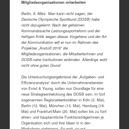
Mitgliedsorganisationen mitarbeiten
Berlin, 9. März. Man kann nicht sagen, der
Deutsche Olympische Sportbund (DOSB) habe
nicht dazugelernt: Nach der geheimen
Kommandosache Leistungssportreform und der
heftigen Kritik wegen dieses Vorgehens und der Art
der Kommunikation will er nun im Rahmen des
Projektes „Anstoß 2016“ die
Mitgliedsorganisationen, die MitarbeiterInnen und
DOSB-nahe Institutionen einbinden. Allerdings wohl
nicht ohne guten Grund.
Die Untersuchungsergebnisse der „Aufgaben- und
Effizienzanalyse“ durch die Unternehmensberater
von Ernst & Young, sollen nun Grundlage für eine
neue Strategieentwicklung des DOSB sein. In fünf
sogenannten Regionalwerkstätten in Köln (3. Mai),
Berlin (12. Mai), München (13. Mai), Hamburg (19.
Mai) und Frankfurt/Main (20. Mai) sollen bis zu fünf
ehren- und hauptamtliche FunktionsträgerInnen je
Organisation sich und ihre Ideen in in den
Workshops einbringen. So weit, so gut.