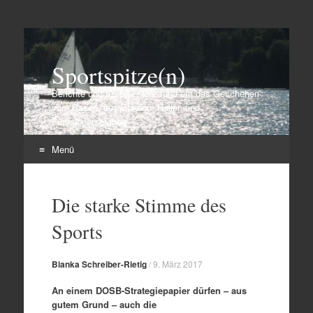
Sportspitze(n)
Berichte und Kommentare rund um das Geschehen
vom Rasen, aus Stadien, Hallen und
Funktionärsetagen
Menü
Zum
Inhalt
Die starke Stimme des
springen
Sports
Bianka Schreiber-Rietig
/
9. März 2017
An einem DOSB-Strategiepapier dürfen – aus
gutem Grund – auch die