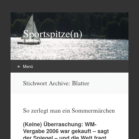
Sportspitze(n)
Berichte und Kommentare rund um das Geschehen
vom Rasen, aus Stadien, Hallen und
Funktionärsetagen
Menü
Zum
Stichwort Archive:
Blatter
Inhalt
springen
So zerlegt man ein Sommermärchen
(Keine) Überraschung: WM-
Vergabe 2006 war gekauft – sagt
der Spiegel – und die Welt fragt