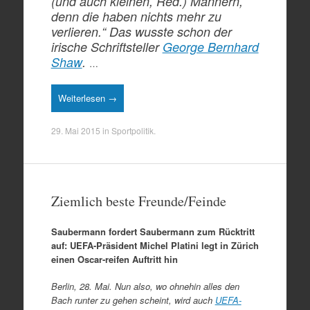
(und auch kleinen, Red.) Männern,
denn die haben nichts mehr zu
verlieren.“ Das wusste schon der
irische Schriftsteller
George Bernhard
Shaw
.
…
Weiterlesen →
29. Mai 2015
in
Sportpolitik
.
Ziemlich beste Freunde/Feinde
Saubermann fordert Saubermann zum Rücktritt
auf: UEFA-Präsident Michel Platini legt in Zürich
einen Oscar-reifen Auftritt hin
Berlin, 28. Mai. Nun also, wo ohnehin alles den
Bach runter zu gehen scheint, wird auch
UEFA-