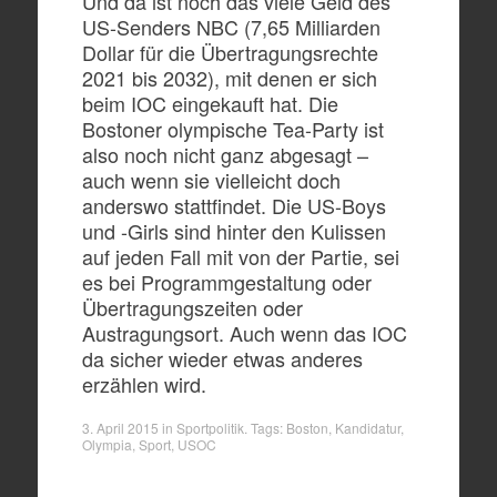
Und da ist noch das viele Geld des
US-Senders NBC (7,65 Milliarden
Dollar für die Übertragungsrechte
2021 bis 2032), mit denen er sich
beim IOC eingekauft hat. Die
Bostoner olympische Tea-Party ist
also noch nicht ganz abgesagt –
auch wenn sie vielleicht doch
anderswo stattfindet. Die US-Boys
und -Girls sind hinter den Kulissen
auf jeden Fall mit von der Partie, sei
es bei Programmgestaltung oder
Übertragungszeiten oder
Austragungsort. Auch wenn das IOC
da sicher wieder etwas anderes
erzählen wird.
3. April 2015
in
Sportpolitik
. Tags:
Boston
,
Kandidatur
,
Olympia
,
Sport
,
USOC