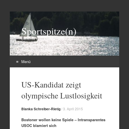
Sportspitze(n)
Berichte und Kommentare rund um das Geschehen
vom Rasen, aus Stadien, Hallen und
Funktionärsetagen
Menü
Zum
Inhalt
US-Kandidat zeigt
springen
olympische Lustlosigkeit
Bianka Schreiber-Rietig
/
3. April 2015
Bostoner wollen keine Spiele – Intransparentes
USOC blamiert sich