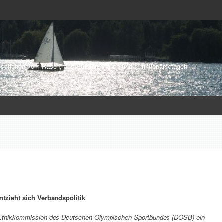
schehen vom Rasen, aus Stadien, Hallen und Funktionärsetagen
tzieht sich Verbandspolitik
 der Ethikkommission des Deutschen Olympischen Sportbundes (DOSB) ein