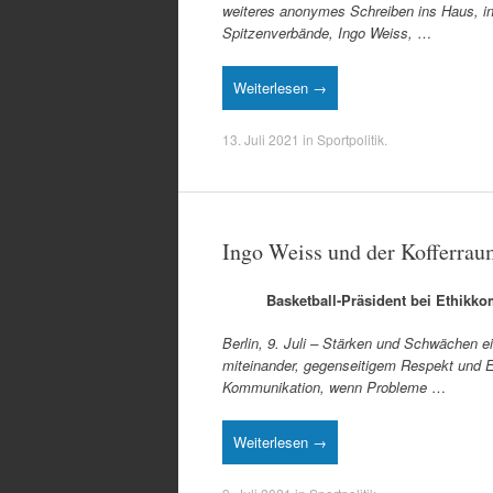
weiteres anonymes Schreiben ins Haus, i
Spitzenverbände, Ingo Weiss,
…
Weiterlesen →
13. Juli 2021
in
Sportpolitik
.
Ingo Weiss und der Kofferra
Basketball-Präsident bei Ethikk
Berlin, 9. Juli – Stärken und Schwächen e
miteinander, gegenseitigem Respekt und Eh
Kommunikation, wenn Probleme
…
Weiterlesen →