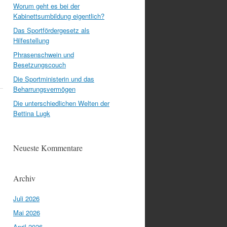
Worum geht es bei der
Kabinettsumbildung eigentlich?
Das Sportfördergesetz als
Hilfestellung
Phrasenschwein und
Besetzungscouch
Die Sportministerin und das
Beharrungsvermögen
Die unterschiedlichen Welten der
Bettina Lugk
Neueste Kommentare
Archiv
Juli 2026
Mai 2026
April 2026