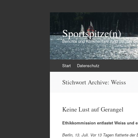
Sportspitze(n)
Berichte und Kommentare rund um das Ge
Zum
Start
Datenschutz
Inhalt
springen
Stichwort Archive:
Weiss
Keine Lust auf Gerangel
Ethikkommission entlastet Weiss und en
Berlin, 13. Juli. Vor 13 Tagen flatterte