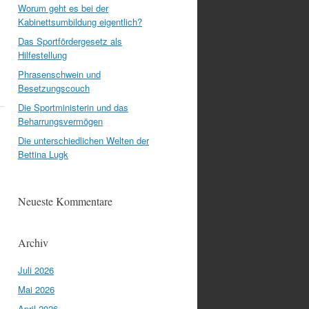
Worum geht es bei der
Kabinettsumbildung eigentlich?
Das Sportfördergesetz als
Hilfestellung
Phrasenschwein und
Besetzungscouch
Die Sportministerin und das
Beharrungsvermögen
Die unterschiedlichen Welten der
Bettina Lugk
Neueste Kommentare
Archiv
Juli 2026
Mai 2026
April 2026