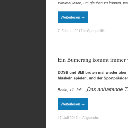
zweimal lesen, um glauben zu können, wa
Weiterlesen →
7. Februar 2017
in
Sportpolitik
.
Ein Bumerang kommt immer w
DOSB und BMI brüten mal wieder über e
Muskeln spielen, und der Sportpräsident
Das anhaltende Ti
Berlin, 17. Juli – „
Weiterlesen →
17. Juli 2015
in
Allgemein
.