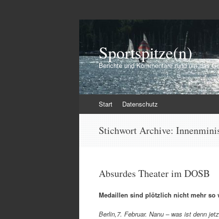
Sportspitze(n)
Berichte und Kommentare rund um das Ge
Zum
Start
Datenschutz
Inhalt
springen
Stichwort Archive:
Innenmini
Absurdes Theater im DOSB
Medaillen sind plötzlich nicht mehr so 
Berlin,7. Februar. Nanu – was ist denn je