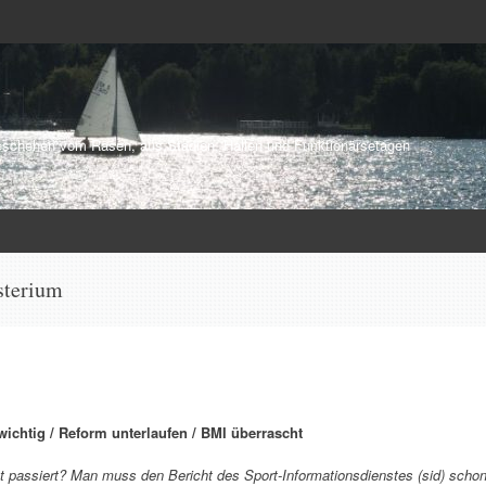
schehen vom Rasen, aus Stadien, Hallen und Funktionärsetagen
sterium
wichtig / Reform unterlaufen / BMI überrascht
tzt passiert? Man muss den Bericht des Sport-Informationsdienstes (sid) scho