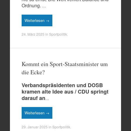
Ordnung.
…
Weiterlesen →
24. März 2025
in
Sportpolitik
.
Kommt ein Sport-Staatsminister um
die Ecke?
Verbandspräsidenten und DOSB
kramen alte Idee aus / CDU springt
darauf an
…
Weiterlesen →
29. Januar 2025
in
Sportpolitik
.