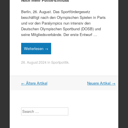
Noch mehr Politik-Einfluss
Berlin, 26. August. Das Sportfördergesetz
beschäftigt nach den Olympischen Spielen in Paris
und vor den Paralympics nun intensiv den
Deutschen Olympischen Sportbund (DOSB) und
seine Mitgliedsverbände. Der erste Entwurf …
Weiterlesen →
26. August 2024
in
Sportpolitik
.
Artikel
←
Ältere Artikel
Neuere Artikel
→
Navigation
Search