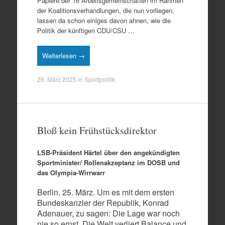
Papiere der 16 Arbeitsgemeinschaften im Rahmen
der Koalitionsverhandlungen, die nun vorliegen,
lassen da schon einiges davon ahnen, wie die
Politik der künftigen CDU/CSU …
Weiterlesen →
28. März 2025
in
Sportpolitik
.
Bloß kein Frühstücksdirektor
LSB-Präsident
Härtel über den angekündigten
Sportminister/ Rollenakzeptanz im DOSB und
das Olympia-Wirrwarr
Berlin, 25. März. Um es mit dem ersten
Bundeskanzler der Republik, Konrad
Adenauer, zu sagen: Die Lage war noch
nie so ernst. Die Welt verliert Balance und