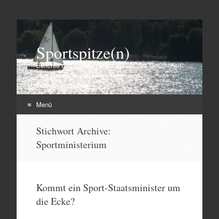
Sportspitze(n)
Berichte und Kommentare rund um das Geschehen
vom Rasen, aus Stadien, Hallen und
Funktionärsetagen
Menü
Zum
Stichwort Archive:
Inhalt
Sportministerium
springen
Kommt ein Sport-Staatsminister um
die Ecke?