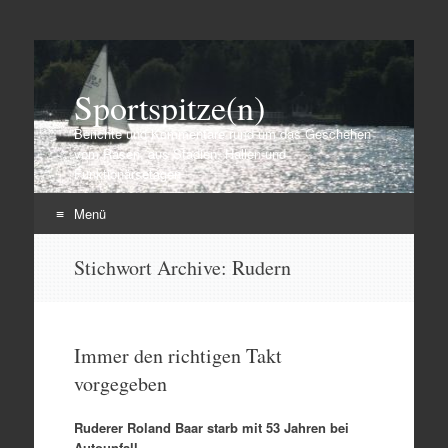
Sportspitze(n)
Berichte und Kommentare rund um das Geschehen
vom Rasen, aus Stadien, Hallen und
Funktionärsetagen
Menü
Zum
Stichwort Archive:
Rudern
Inhalt
springen
Immer den richtigen Takt
vorgegeben
Ruderer Roland Baar starb mit 53 Jahren bei
Autounfall