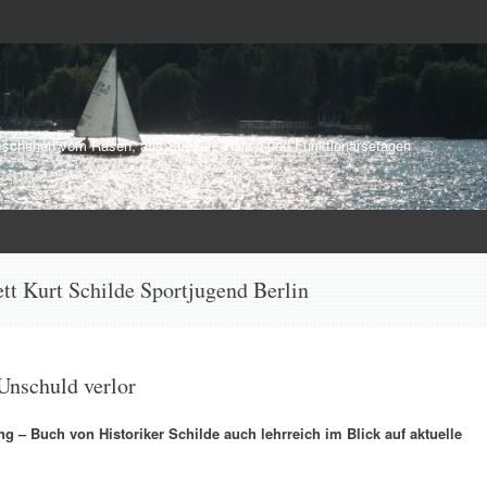
schehen vom Rasen, aus Stadien, Hallen und Funktionärsetagen
tt Kurt Schilde Sportjugend Berlin
Unschuld verlor
g – Buch von Historiker Schilde auch lehrreich im Blick auf aktuelle