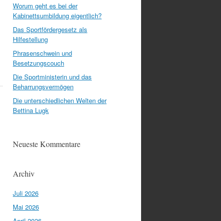
Worum geht es bei der
Kabinettsumbildung eigentlich?
Das Sportfördergesetz als
Hilfestellung
Phrasenschwein und
Besetzungscouch
Die Sportministerin und das
Beharrungsvermögen
Die unterschiedlichen Welten der
Bettina Lugk
Neueste Kommentare
Archiv
Juli 2026
Mai 2026
April 2026