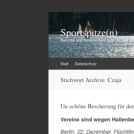
Sportspitze(n)
Berichte und Kommentare rund um das Ge
Zum
Start
Datenschutz
Inhalt
springen
Stichwort Archive:
Czaja
Un-schöne Bescherung für den
Vereine sind wegen Hallenb
Berlin, 22. Dezember. Flüchtli