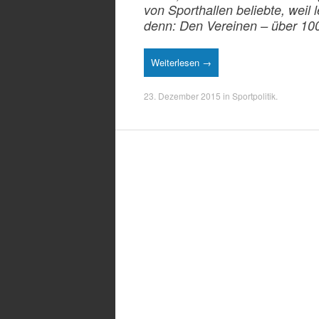
von Sporthallen beliebte, weil 
denn: Den Vereinen – über 100
Weiterlesen →
23. Dezember 2015
in
Sportpolitik
.