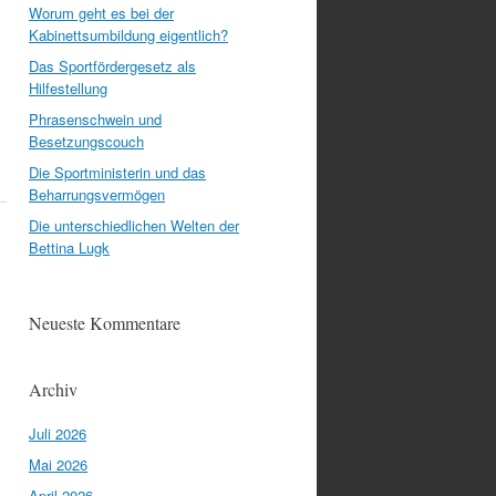
Worum geht es bei der
Kabinettsumbildung eigentlich?
Das Sportfördergesetz als
Hilfestellung
Phrasenschwein und
Besetzungscouch
Die Sportministerin und das
Beharrungsvermögen
Die unterschiedlichen Welten der
Bettina Lugk
Neueste Kommentare
Archiv
Juli 2026
Mai 2026
April 2026