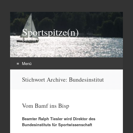
Sportspitze(n)
Berichte und Kommentare rund um das Geschehen
vom Rasen, aus Stadien, Hallen und
Funktionärsetagen
Menü
Zum
Stichwort Archive:
Bundesinstitut
Inhalt
springen
Vom Bamf ins Bisp
Beamter Ralph Tiesler wird Direktor des
Bundesinstituts für Sportwissenschaft