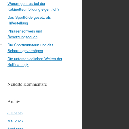
Worum geht es bei der
Kabinettsumbildung eigentlich?
Das Sportfördergesetz als
Hilfestellung
Phrasenschwein und
Besetzungscouch
Die Sportministerin und das
Beharrungsvermögen
Die unterschiedlichen Welten der
Bettina Lugk
Neueste Kommentare
Archiv
Juli 2026
Mai 2026
April 2026