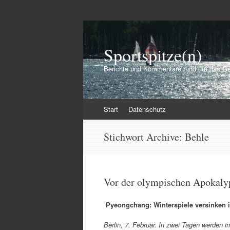
Sportspitze(n)
Berichte und Kommentare rund um das Ge
Zum
Start
Datenschutz
Inhalt
springen
Stichwort Archive:
Behle
Vor der olympischen Apokaly
Pyeongchang: Winterspiele versinken i
Berlin, 7. Februar. In zwei Tagen werden