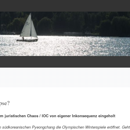
schehen vom Rasen, aus Stadien, Hallen und Funktionärsetagen
pse?
m juristischen Chaos / IOC von eigener Inkonsequenz eingeholt
 im südkoreanischen Pyeongchang die Olympischen Winterspiele eröffnet. Geht