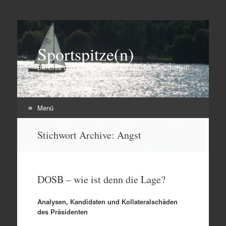
Sportspitze(n)
Berichte und Kommentare rund um das Geschehen
vom Rasen, aus Stadien, Hallen und
Funktionärsetagen
Menü
Zum
Stichwort Archive:
Angst
Inhalt
springen
DOSB – wie ist denn die Lage?
Analysen, Kandidaten und Kollateralschäden
des Präsidenten