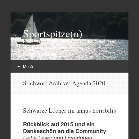
Sportspitze(n)
Berichte und Kommentare rund um das Geschehen
vom Rasen, aus Stadien, Hallen und
Funktionärsetagen
Menü
Zum
Stichwort Archive:
Agenda 2020
Inhalt
springen
Schwarze Löcher im annus horribilis
Rückblick auf 2015 und ein
Dankeschön an die Community
Liebe Leser und Leserinnen,