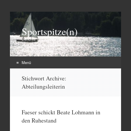
Sportspitze(n)
Berichte und Kommentare rund um das Geschehen
vom Rasen, aus Stadien, Hallen und
Funktionärsetagen
Menü
Zum
Stichwort Archive:
Inhalt
Abteilungsleiterin
springen
Faeser schickt Beate Lohmann in
den Ruhestand