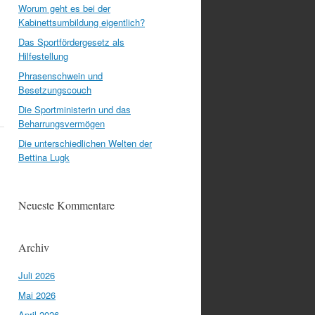
Worum geht es bei der
Kabinettsumbildung eigentlich?
Das Sportfördergesetz als
Hilfestellung
Phrasenschwein und
Besetzungscouch
Die Sportministerin und das
Beharrungsvermögen
Die unterschiedlichen Welten der
Bettina Lugk
Neueste Kommentare
Archiv
Juli 2026
Mai 2026
April 2026