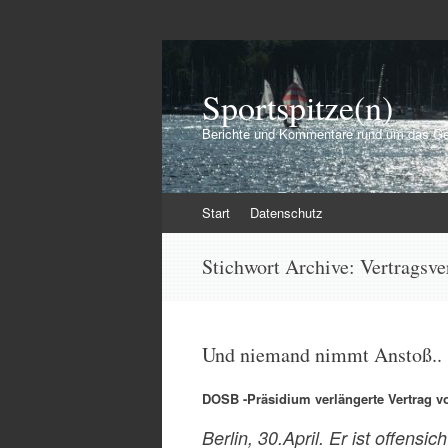
Sportspitze(n)
Berichte und Kommentare rund um das Ge
Zum
Start
Datenschutz
Inhalt
springen
Stichwort Archive:
Vertragsve
Und niemand nimmt Anstoß..
DOSB -Präsidium verlängerte Vertrag v
Berlin, 30.April. Er ist offensi