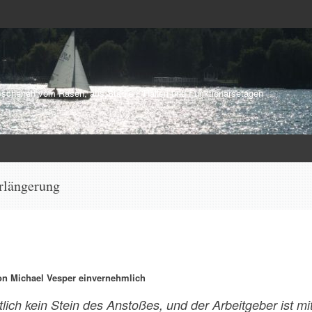
schehen vom Rasen, aus Stadien, Hallen und Funktionärsetagen
rlängerung
on Michael Vesper einvernehmlich
chtlich kein Stein des Anstoßes, und der Arbeitgeber ist mi