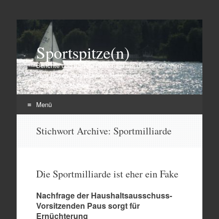
Sportspitze(n)
Berichte und Kommentare rund um das Geschehen
vom Rasen, aus Stadien, Hallen und
Funktionärsetagen
Menü
Zum
Stichwort Archive:
Sportmilliarde
Inhalt
springen
Die Sportmilliarde ist eher ein Fake
Nachfrage der Haushaltsausschuss-
Vorsitzenden Paus sorgt für
Ernüchterung