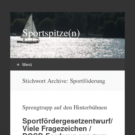
Sportspitze(n)
Berichte und Kommentare rund um das Geschehen
vom Rasen, aus Stadien, Hallen und
Funktionärsetagen
Menü
Zum
Stichwort Archive:
Sportföderung
Inhalt
springen
Sprengtrupp auf den Hinterbühnen
Sportfördergesetzentwurf/
Viele Fragezeichen /