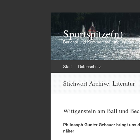
Sportspitze(n)
Berichte und Kommentare rund um das Ge
Zum
Start
Datenschutz
Inhalt
springen
Stichwort Archive:
Literatur
Wittgenstein am Ball und Bec
Philosoph Gunter Gebauer bringt uns d
näher