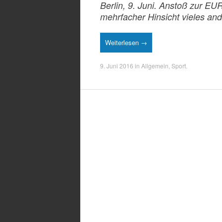
Berlin, 9. Juni. Anstoß zur EU
mehrfacher Hinsicht vieles an
Weiterlesen →
9. Juni 2016
in
Allgemein
,
Sport
.