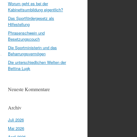
Worum geht es bei der
Kabinettsumbildung eigentlich?
Das Sportfördergesetz als
Hilfestellung
Phrasenschwein und
Besetzungscouch
Die Sportministerin und das
Beharrungsvermögen
Die unterschiedlichen Welten der
Bettina Lugk
Neueste Kommentare
Archiv
Juli 2026
Mai 2026
April 2026