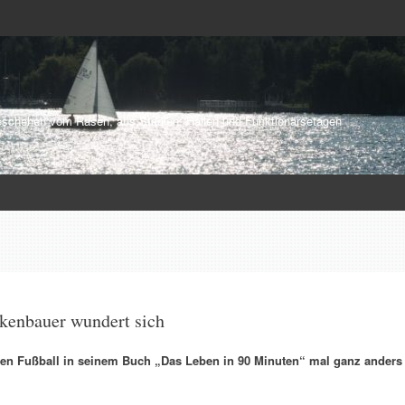
schehen vom Rasen, aus Stadien, Hallen und Funktionärsetagen
kenbauer wundert sich
en Fußball in seinem Buch „Das Leben in 90 Minuten“ mal ganz anders