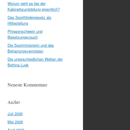
Worum geht es bei der
Kabinettsumbildung eigentlich?
Das Sportfördergesetz als
Hilfestellung
Phrasenschwein und
Besetzungscouch
Die Sportministerin und das
Beharrungsvermögen
Die unterschiedlichen Welten der
Bettina Lugk
Neueste Kommentare
Archiv
Juli 2026
Mai 2026
April 2026