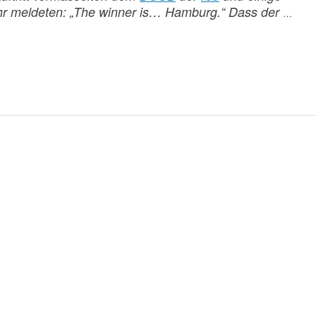
Uhr meldeten: „The winner is… Hamburg.“ Dass der
…