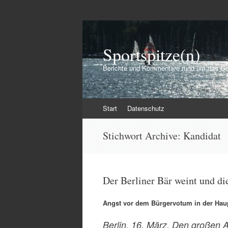
Sportspitze(n)
Berichte und Kommentare rund um das Ge
Zum
Start
Datenschutz
Inhalt
springen
Stichwort Archive:
Kandidat
Der Berliner Bär weint und di
Angst vor dem Bürgervotum in der Hau
Berlin, 16. März. Den großen 