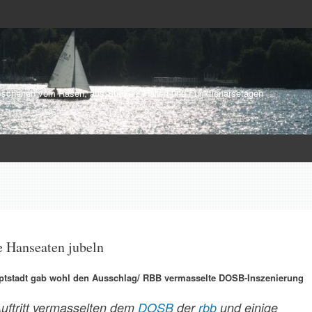
schehen vom Rasen, aus Stadien, Hallen und Funktionärsetagen
e Hanseaten jubeln
ptstadt gab wohl den Ausschlag/ RBB vermasselte DOSB-Inszenierung
Auftritt vermasselten dem
DOSB
der
rbb
und einige