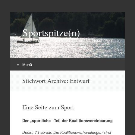
Sportspitze(n)
Berichte und Kommentare rund um das Geschehen
vom Rasen, aus Stadien, Hallen und
Funktionärsetagen
Menü
Zum
Stichwort Archive:
Entwurf
Inhalt
springen
Eine Seite zum Sport
Der „sportliche“ Teil der Koalitionsvereinbarung
Berlin, 7.Februar. Die Koalitionsverhandlungen sind